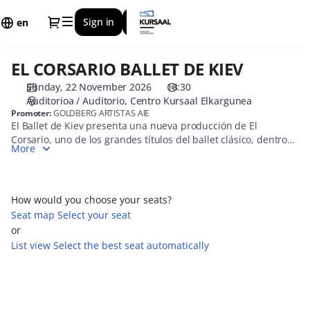
Seat
Dialog
Sign in
Register
selection
en
[Centro
Kursaal
EL CORSARIO BALLET DE KIEV
EL
Elkargunea
CORSARIO
|
Sunday, 22 November 2026
18:30
BALLET
22.11.2026
Auditorioa / Auditorio
Centro Kursaal Elkargunea
DE
-
Promoter:
GOLDBERG ARTISTAS AIE
El Ballet de Kiev presenta una nueva producción de El
KIEV
18:30
Corsario, uno de los grandes títulos del ballet clásico, dentro
|
More
de su gira por España en 2026. Este espectáculo, además,
EL
tiene un fin solidario, ya que recauda fondos para UNICEF en
CORSARIO
apoyo a la emergencia en Ucrania. La compañía, fundada en
BALLET
2017 por el bailarín Viktor Ishchuk, reúne a destacados solistas
How would you choose your seats?
DE
ucranianos y ha realizado más de 700 funciones en
Seat map
Select your seat
KIEV]
prestigiosos teatros de todo el mundo. Fiel a la tradición del
or
-
ballet clásico, el Ballet de Kiev destaca por la calidad de sus
List view
Select the best seat automatically
coreografías, el virtuosismo de sus intérpretes y la
Centro
espectacularidad de su vestuario y escenografía, diseñados en
Kursaal
Kiev. Su sede se encuentra en el Centro Internacional de
Cultura y Artes de Kiev, Ucrania.