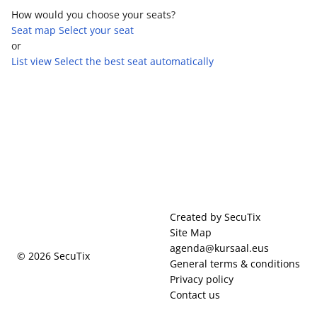
y los maxi-singles con aquellas canciones que nos hicieron
How would you choose your seats?
bailar, sentir y
Seat map
Select your seat
vivir con intensidad. Un encuentro con la música, la estética,
or
las modas, las
List view
Select the best seat automatically
tendencias, las interminables noches que nos enamoraron y
las vivencias
que marcaron un antes y un después en nuestra vida.
Page
Created by SecuTix
footer
Site Map
agenda@kursaal.eus
© 2026 SecuTix
General terms & conditions
Privacy policy
Contact us