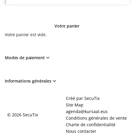
Y
EUR
LOS
FITIPALDIS
sam.
Votre panier
1
mai
Votre panier est vide.
20:30
De
48.00
EUR
Modes de paiement
à
95.00
EUR
Informations générales
Pied
Créé par SecuTix
de
Site Map
page
agenda@kursaal.eus
© 2026 SecuTix
Conditions générales de vente
Charte de confidentialité
Nous contacter