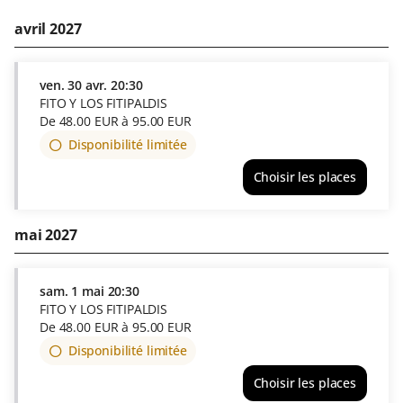
avril 2027
ven.
30 avr.
20:30
FITO Y LOS FITIPALDIS
De
48
.
00
EUR
à
95
.
00
EUR
Disponibilité limitée
Choisir les places
FITO
Y
LOS
mai 2027
FITIPALDIS
ven.
30
sam.
1 mai
20:30
avr.
FITO Y LOS FITIPALDIS
20:30
De
48
.
00
EUR
à
95
.
00
EUR
De
48.00
Disponibilité limitée
EUR
Choisir les places
à
FITO
95.00