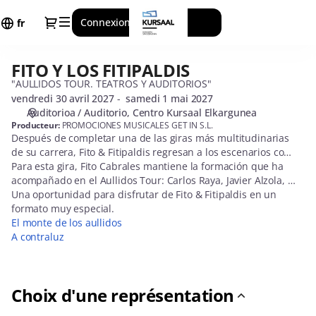
Sélection
Dialogue
Connexion
Inscrivez-vous
de
fr
la
représentation
FITO Y LOS FITIPALDIS
FITO
[FITO
Y
"AULLIDOS TOUR. TEATROS Y AUDITORIOS"
Y
LOS
vendredi 30 avril 2027
samedi 1 mai 2027
LOS
Auditorioa / Auditorio
Centro Kursaal Elkargunea
FITIPALDIS
FITIPALDIS]
Producteur:
PROMOCIONES MUSICALES GET IN S.L.
-
Después de completar una de las giras más multitudinarias 
Centro
de su carrera, Fito & Fitipaldis regresan a los escenarios con 
Kursaal
“Aullidos Tour. Teatros y Auditorios”, una gira que llevará a la 
Para esta gira, Fito Cabrales mantiene la formación que ha 
banda a un formato más cercano, en el que el público podrá 
acompañado en el Aullidos Tour: Carlos Raya, Javier Alzola, 
disfrutar de algunas canciones de su último disco,
“Boli” Climent, “Coki” Giménez, Jorge Arribas y Diego Galaz. 
Una oportunidad para disfrutar de Fito & Fitipaldis en un 
 El monte 
de los aullidos
Juntos recorrerán, entre octubre de 2026 y mayo de 2027, 
formato muy especial.
, y de los clásicos de su repertorio, 
interpretados con un matiz diferente.
algunos de los teatros y auditorios del país.
El monte de los aullidos 
A contraluz
Choix d'une représentation