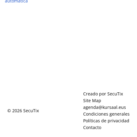
automática
Hall de Nueva York… ¡y ahora llega a San Sebatián!
Pie
Creado por SecuTix
de
Site Map
página
agenda@kursaal.eus
© 2026 SecuTix
Condiciones generales
Políticas de privacidad
Contacto