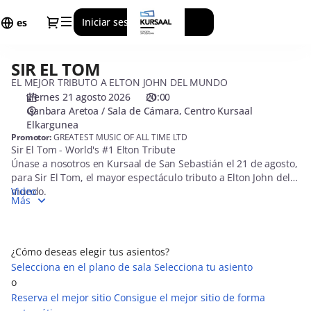
Selección
Diálogo
Iniciar sesión
Regístrate
de
es
asiento
[Centro
SIR EL TOM
SIR
Kursaal
EL
EL MEJOR TRIBUTO A ELTON JOHN DEL MUNDO
Elkargunea
TOM
viernes 21 agosto 2026
20:00
|
Ganbara Aretoa / Sala de Cámara
Centro Kursaal
21.08.2026
Elkargunea
-
Promotor:
GREATEST MUSIC OF ALL TIME LTD
20:00
Sir El Tom - World's #1 Elton Tribute
|
Únase a nosotros en Kursaal de San Sebastián el 21 de agosto,
SIR
para Sir El Tom, el mayor espectáculo tributo a Elton John del
EL
mundo.
Video
Más
El concierto presenta todos los grandes éxitos de Elton John,
TOM]
incluyendo Rocket Man, Saturday Night's Alright (For Fighting),
-
The Bitch Is Back, Don't Let The Sun Go Down on Me, Crocodile
Kursaal
Rock, I'm Still Standing, Bennie and the Jets, Your Song, Candle
¿Cómo deseas elegir tus asientos?
In The Wind, Tiny Dancer, Goodbye Yellow Brick Road, Funeral
Selecciona en el plano de sala
Selecciona tu asiento
For A Friend/Love Lies Bleeding y muchos más.
o
Este icónico espectáculo ya ha pasado por escenarios
Reserva el mejor sitio
Consigue el mejor sitio de forma
legendarios, desde el West End de Londres hasta el Carnegie