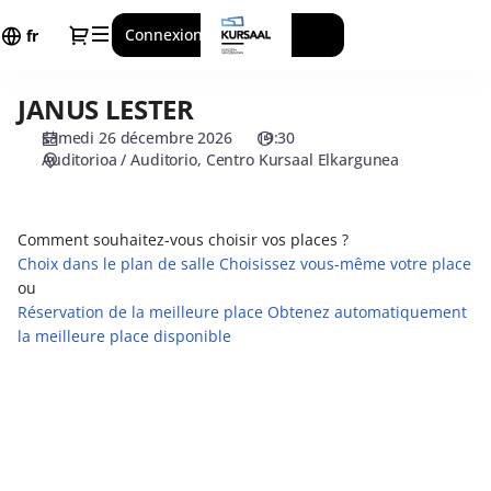
Choix
Dialogue
Connexion
Inscrivez-vous
des
fr
places
[Centro
JANUS LESTER
JANUS
Kursaal
LESTER
Elkargunea
samedi 26 décembre 2026
19:30
|
Auditorioa / Auditorio
Centro Kursaal Elkargunea
26.12.2026
-
19:30
Comment souhaitez-vous choisir vos places ?
|
Choix dans le plan de salle
Choisissez vous-même votre place
JANUS
ou
LESTER]
Réservation de la meilleure place
Obtenez automatiquement
-
la meilleure place disponible
Centro
Kursaal