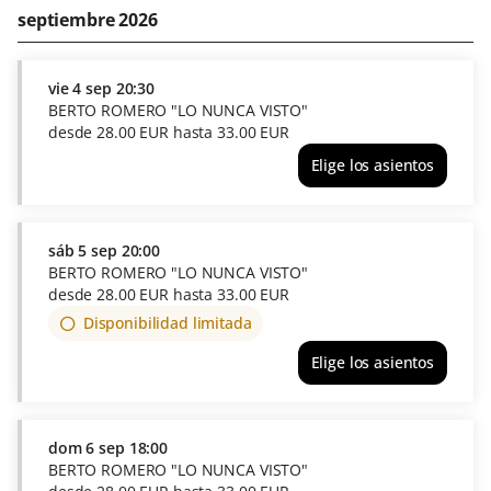
septiembre 2026
vie
4 sep
20:30
BERTO ROMERO "LO NUNCA VISTO"
desde
28
.
00
EUR
hasta
33
.
00
EUR
Elige los asientos
BERTO
ROMERO
"LO
NUNCA
sáb
5 sep
20:00
VISTO"
BERTO ROMERO "LO NUNCA VISTO"
vie
desde
28
.
00
EUR
hasta
33
.
00
EUR
4
Disponibilidad limitada
sep
20:30
Elige los asientos
desde
BERTO
28.00
ROMERO
EUR
"LO
hasta
NUNCA
dom
6 sep
18:00
33.00
VISTO"
BERTO ROMERO "LO NUNCA VISTO"
EUR
sáb