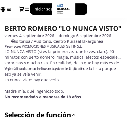
Fecha
Diálogo
Iniciar sesión
Regístrate
de
es
la
sesión
BERTO ROMERO "LO NUNCA VISTO"
BERTO
[BERTO
ROMERO
ROMERO
viernes 4 septiembre 2026
domingo 6 septiembre 2026
"LO
"LO
Auditorioa / Auditorio
Centro Kursaal Elkargunea
NUNCA
NUNCA
Promotor:
PROMOCIONES MUSICALES GET IN S.L.
LO NUNCA VISTO (si es la primera vez que lo ves, claro). 90
VISTO"
VISTO"]
minutos con Berto Romero: magia, música, efectos especiales,
-
sorpresas y mucha risa. En realidad, de lo que hay más es de
Kursaal
esto último, pero lo hemos puesto al final de la lista porque
Y para acabar, una frase bastante flipante:
eso ya se veía venir.
Lo nunca visto: hay que verlo.
Madre mía, qué ingenioso todo.
No recomendado a menores de 18 años
Selección de función