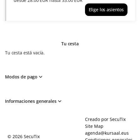
desde
28
.
00
EUR
hasta
33
.
00
EUR
5
Elige los asientos
sep
BERTO
20:00
ROMERO
desde
"LO
28.00
NUNCA
EUR
VISTO"
hasta
Tu cesta
dom
33.00
6
Tu cesta está vacía.
EUR
sep
18:00
desde
28.00
Modos de pago
EUR
hasta
33.00
EUR
Informaciones generales
Pie
Creado por SecuTix
de
Site Map
página
agenda@kursaal.eus
© 2026 SecuTix
Condiciones generales