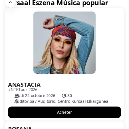
Kursaal Eszena Música popular
ANASTACIA
ANASTACIA
#NTKTour 2026
jeudi 22 octobre 2026
19:30
Auditorioa / Auditorio
Centro Kursaal Elkargunea
Acheter
ROSANA
ROSANA