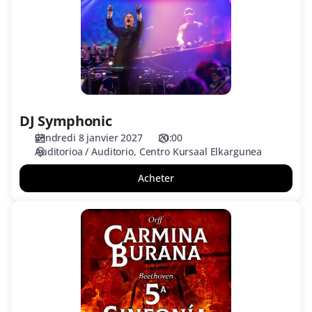
DJ Symphonic
vendredi 8 janvier 2027
20:00
Auditorioa / Auditorio
Centro Kursaal Elkargunea
Acheter
CARMINA
BURANA,Orff
y
5ª
SINFONÍA,Beethoven