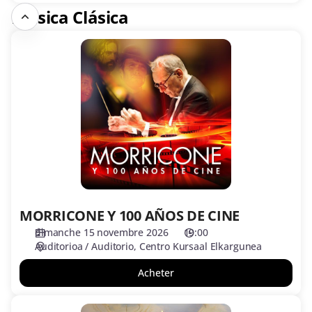
Música Clásica
MORRICONE
Y
100
AÑOS
DE
CINE
MORRICONE Y 100 AÑOS DE CINE
dimanche 15 novembre 2026
19:00
Auditorioa / Auditorio
Centro Kursaal Elkargunea
Acheter
GRAN