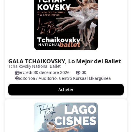
Lo
Mejor
del
Ballet
GALA TCHAIKOVSKY, Lo Mejor del Ballet
Tchaikovsky National Ballet
mercredi 30 décembre 2026
20:00
Auditorioa / Auditorio
Centro Kursaal Elkargunea
Acheter
EL
LAGO
DE
LOS
CISNES,