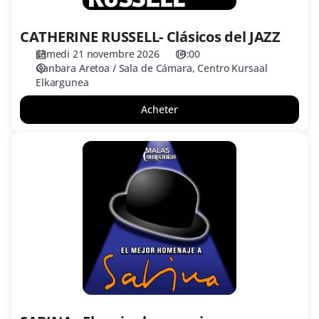
CATHERINE RUSSELL- Clásicos del JAZZ
samedi 21 novembre 2026
19:00
Ganbara Aretoa / Sala de Cámara
Centro Kursaal
Elkargunea
Acheter
SABINA
-
El
mejor
homenaje