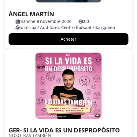
ÁNGEL MARTÍN
dimanche 8 novembre 2026
18:00
Auditorioa / Auditorio
Centro Kursaal Elkargunea
Acheter
GER-
SI
LA
VIDA
ES
UN
DESPROPÓSITO
GER- SI LA VIDA ES UN DESPROPÓSITO
NOSOTRAS TAMBIÉN