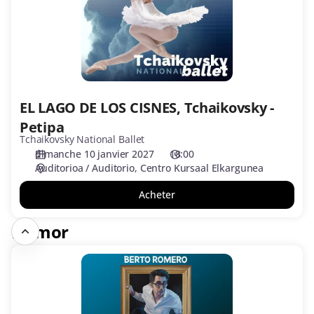
Tchaikovsky
-
Petipa
EL LAGO DE LOS CISNES, Tchaikovsky -
Petipa
Tchaikovsky National Ballet
dimanche 10 janvier 2027
18:00
Auditorioa / Auditorio
Centro Kursaal Elkargunea
Acheter
Humor
BERTO
ROMERO
"LO
NUNCA