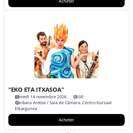
Acheter
"EKO
ETA
ITXASOA"
"EKO ETA ITXASOA"
samedi 14 novembre 2026
18:00
Ganbara Aretoa / Sala de Cámara
Centro Kursaal
Elkargunea
Acheter