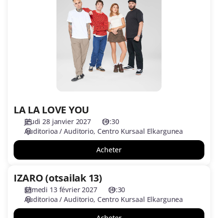
LA
LOVE
YOU
LA LA LOVE YOU
jeudi 28 janvier 2027
19:30
Auditorioa / Auditorio
Centro Kursaal Elkargunea
Acheter
IZARO (otsailak 13)
IZARO
(otsailak
samedi 13 février 2027
19:30
13)
Auditorioa / Auditorio
Centro Kursaal Elkargunea
Acheter