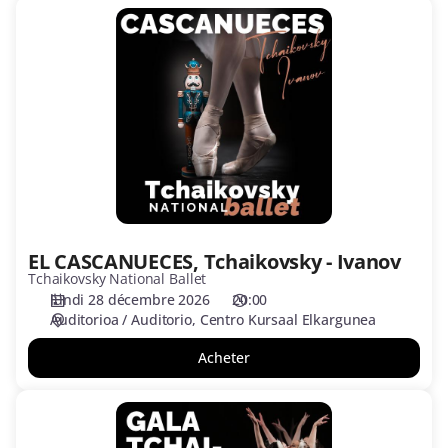
EL
CASCANUECES,
Tchaikovsky
-
Ivanov
EL CASCANUECES, Tchaikovsky - Ivanov
Tchaikovsky National Ballet
lundi 28 décembre 2026
20:00
Auditorioa / Auditorio
Centro Kursaal Elkargunea
Acheter
GALA
TCHAIKOVSKY,