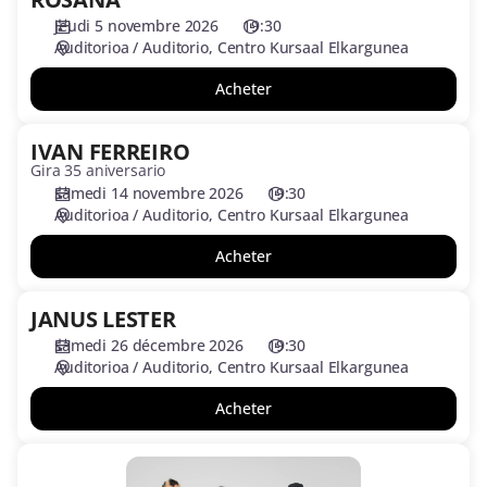
jeudi 5 novembre 2026
19:30
Auditorioa / Auditorio
Centro Kursaal Elkargunea
Acheter
IVAN FERREIRO
IVAN
Gira 35 aniversario
FERREIRO
samedi 14 novembre 2026
19:30
Auditorioa / Auditorio
Centro Kursaal Elkargunea
Acheter
JANUS LESTER
JANUS
LESTER
samedi 26 décembre 2026
19:30
Auditorioa / Auditorio
Centro Kursaal Elkargunea
Acheter
LA